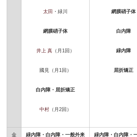
太田
・緑川
網
膜硝子体
網膜硝子体
白内障
井上 真
（月1回）
緑内障
國見（月1回）
屈折矯正
白内障・
屈折矯正
中村
（月2回）
金
緑内障・白内障・一般外来
緑内障・白内障・