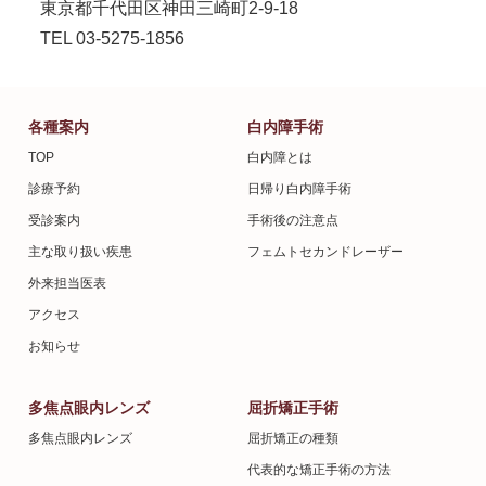
東京都千代田区神田三崎町2-9-18
TEL 03-5275-1856
各種案内
白内障手術
TOP
白内障とは
診療予約
日帰り白内障手術
受診案内
手術後の注意点
主な取り扱い疾患
フェムトセカンドレーザー
外来担当医表
アクセス
お知らせ
多焦点眼内レンズ
屈折矯正手術
多焦点眼内レンズ
屈折矯正の種類
代表的な矯正手術の方法